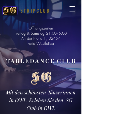
S T R I P C L U B
Öffnungszeiten
Freitag & Samstag
21.00 -5.00
An der Pforte 1, 32457
Porta Westfalica
T A B L E D A N C E C L U B
Mit den schönsten Tänzerinnen
in OWL. Erleben Sie den SG
Club in OWL